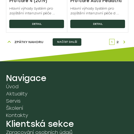
Pro-care 4 (2019)
Pro-care Auto Pediatric
Hlavní výhody Systém pro
Hlavní výhody Systém pro
zajištění intenzivní péče ...
zajištění intenzivní péče d ...
DETAIL
DETAIL
ZPÁTKY NAHORU
1
2
NAČÍST DALŠÍ
Navigace
Úvod
Aktuality
Servis
Školení
Kontakty
Klientská sekce
Zpracování osobních údajů