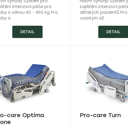
avní výhody Systém pro
Hlavní výhody Systém 
ištění intenzivní péče pro
zajištění intenzivní péč
oby s váhou 40 - 450 kg Pro
dětských pacientů Pro
by s ...
vysokým až ...
DETAIL
DETAIL
ro-care Optima
Pro-care Turn
rone