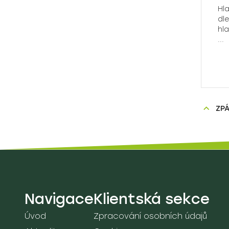
Hl
dle
hl
...
ZP
Navigace
Klientská sekce
Úvod
Zpracování osobních údajů