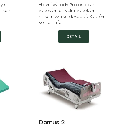
by se
Hlavní výhody Pro osoby s
zikem
vysokým až velmi vysokým
e
rizikem vzniku dekubitů Systém
kombinujíc ...
DETAIL
Domus 2