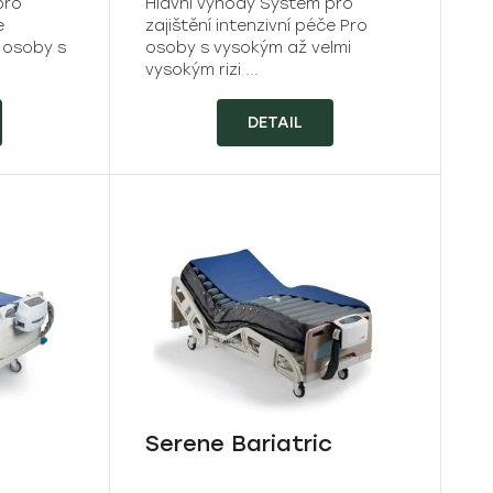
pro
Hlavní výhody Systém pro
e
zajištění intenzivní péče Pro
 osoby s
osoby s vysokým až velmi
vysokým rizi ...
DETAIL
Serene Bariatric