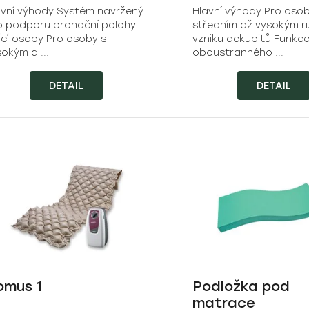
avní výhody Systém navržený
Hlavní výhody Pro oso
o podporu pronační polohy
středním až vysokým ri
ící osoby Pro osoby s
vzniku dekubitů Funkc
okým a ...
oboustranného ...
DETAIL
DETAIL
omus 1
Podložka pod
matrace