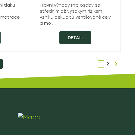
í tlaku
Hlavní výhody Pro osoby se
středním až vysokým rizikem
á matrace
vzniku dekubitů Ventilované cely
a mo ...
DETAIL
1
2