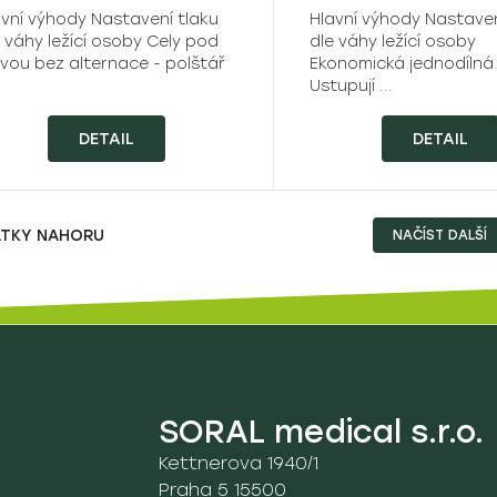
avní výhody Nastavení tlaku
Hlavní výhody Nastaven
 váhy ležící osoby Cely pod
dle váhy ležící osoby
avou bez alternace - polštář
Ekonomická jednodíln
Ustupují ...
DETAIL
DETAIL
ÁTKY NAHORU
NAČÍST DALŠÍ
SORAL medical s.r.o.
Kettnerova 1940/1
Praha 5 15500