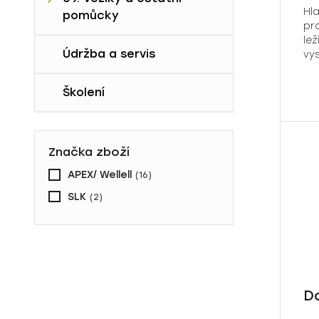
lehátka
Hl
pomůcky
pr
lež
9D. Vozíky
Údržba a servis
vys
Školení
Značka zboží
APEX/ Wellell
SLK
D