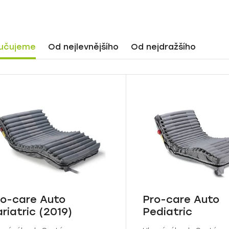
učujeme
Od nejlevnějšího
Od nejdražšího
ro-care Auto
Pro-care Auto
riatric (2019)
Pediatric