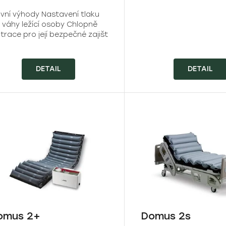
avní výhody Nastavení tlaku
e váhy ležící osoby Chlopně
trace pro její bezpečné zajišt
DETAIL
DETAIL
omus 2+
Domus 2s