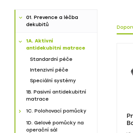
01. Prevence a léčba
dekubitů
Dopor
1A. Aktivní
antidekubitní matrace
Standardní péče
Intenzivní péče
Speciální systémy
1B. Pasivní antidekubitní
matrace
1C. Polohovací pomůcky
P
Ba
Sláva
1D. Gelové pomůcky na
operační sál
Viktorie