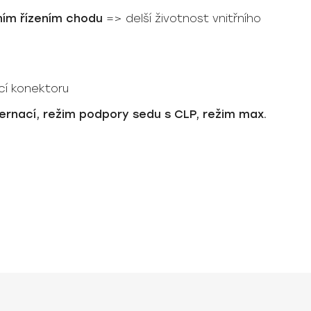
ním řízením chodu
=> delší životnost vnitřního
cí konektoru
ternací, režim podpory sedu s CLP, režim max.