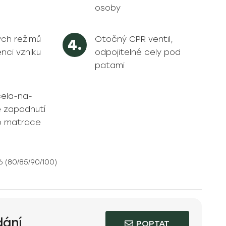
osoby
ých režimů
Otočný CPR ventil,
enci vzniku
odpojitelné cely pod
patami
cela-na-
e zapadnutí
do matrace
 (80/85/90/100)
dání
POPTAT