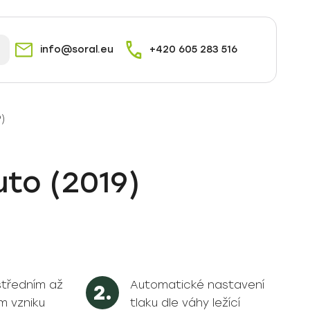
info@soral.eu
+420 605 283 516
)
to (2019)
středním až
Automatické nastavení
m vzniku
tlaku dle váhy ležící