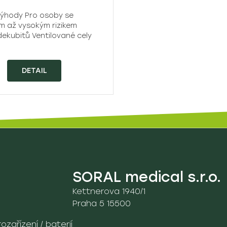
výhody Pro osoby se
m až vysokým rizikem
dekubitů Ventilované cely
DETAIL
SORAL medical s.r.o.
Kettnerova 1940/1
Praha 5 15500
zařízení / baterií