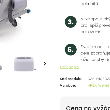
dekubitů
5 terapeutick
pro lepší prev
proleženin
Systém cel - 
cele zabraňuj
ležící osoby 
Celý popis
Kód produku:
038-0103036
Výrobce:
APEX/ Wellell
Cena na vyžá