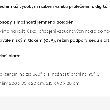
edním až vysokým rizikem vzniku proleženin s digitál
í osoby s možností jemného doladění
přímo na rošt lůžka, připojení vzduchových hadic pomo
 trvale nízkým tlakem (CLP), režim podpory sedu s al
isní alarm
kteriální na zip 360° a s možností praní na 95° C
změry 200 x 80 x 20 cm, 210 x 90 x 20 cm