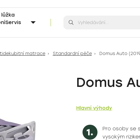
í lůžka
Vyhledávání
Vyhledávání
ní
Servis
ntidekubitní matrace
Standardní péče
Domus Auto (2019
Domus Au
Hlavní výhody
Pro osoby se 
vysokým rizike