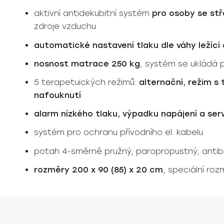
aktivní antidekubitní systém
pro osoby se stř
zdroje vzduchu
automatické nastavení tlaku dle váhy ležíc
nosnost matrace 250 kg
, systém se ukládá 
5 terapetuických režimů:
alternační, režim s
nafouknutí
alarm nízkého tlaku, výpadku napájení a serv
systém pro ochranu přívodního el. kabelu
potah 4-směrně pružný, paropropustný, antiba
rozměry 200 x 90 (85) x 20 cm
, speciální ro