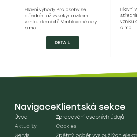
Hlavní 
Hlavní výhody Pro osoby se
střední
středním až vysokým rizikem
vzniku 
vzniku dekubitů Ventilované cely
a mo ...
a mo ...
DETAIL
Navigace
Klientská sekce
Úvod
Zpracování osobních údajů
Aktuality
Cookies
Servis
Zpětný odběr vysloužilých elektro