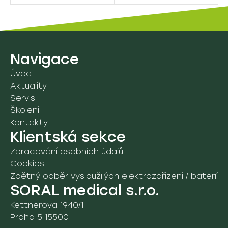
8A. Vyšetřovací stoly a lehátka
09. Vozíky a ostatní pomůcky
9D. Vozíky
Údržba a servis
Navigace
Školení
Úvod
Aktuality
Servis
Školení
Kontakty
Klientská sekce
Zpracování osobních údajů
Cookies
Zpětný odběr vysloužilých elektrozařízení / baterií
SORAL medical s.r.o.
Kettnerova 1940/1
Praha 5 15500