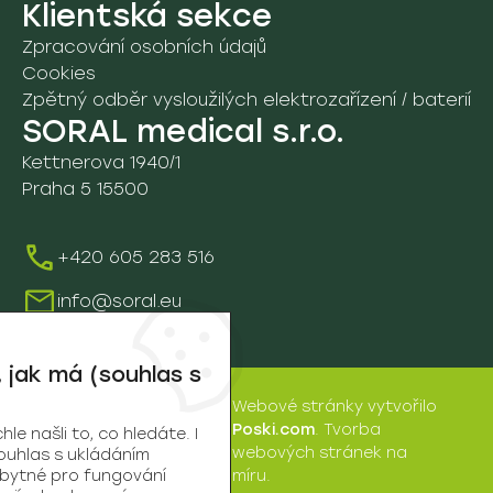
Klientská sekce
8A. Vyšetřovací stoly a lehátka
09. Vozíky a ostatní pomůcky
Zpracování osobních údajů
9D. Vozíky
Cookies
Údržba a servis
Zpětný odběr vysloužilých elektrozařízení / baterií
SORAL medical s.r.o.
Školení
Kettnerova 1940/1
Praha 5 15500
+420 605 283 516
info@soral.eu
 jak má (souhlas s
Webové stránky
vytvořilo
SORAL
Poski.com
.
Tvorba
e našli to, co hledáte. I
medical
webových stránek
na
ouhlas s ukládáním
s.r.o. | © 2026
zbytné pro fungování
míru.