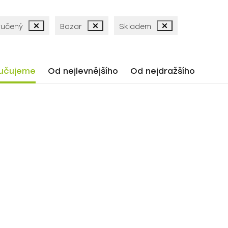
ručený
Bazar
Skladem
učujeme
Od nejlevnějšího
Od nejdražšího