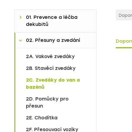
Dopo
01. Prevence a léčba
dekubitů
1A. Aktivní antidekubitní
02. Přesuny a zvedání
Dopor
matrace
Standardní péče
2A. Vakové zvedáky
1B. Pasivní antidekubitní
matrace
Intenzivní péče
2B. Stavěcí zvedáky
1C. Polohovací pomůcky
Speciální systémy
2C. Zvedáky do van a
bazénů
Sláva
1D. Gelové pomůcky na
operační sál
Viktorie
2D. Pomůcky pro
přesun
2E. Chodítka
2F. Přesouvací vozíky