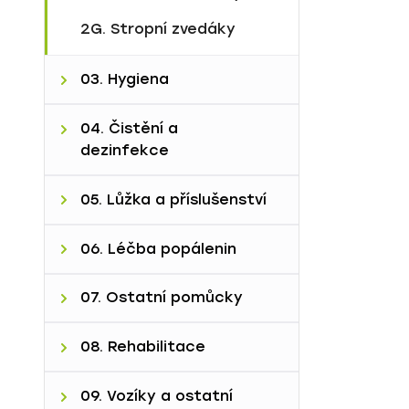
2G. Stropní zvedáky
03. Hygiena
A. Polohovatelné vany
04. Čistění a
dezinfekce
B. Toaletní a sprchová
křesla
4A. Myčky podložních
05. Lůžka a příslušenství
mís a příslušenství
C. Sprchová lůžka a
panely
A. Nemocniční lůžka
06. Léčba popálenin
4B. Nakládání s odpady
B. Pečovatelská lůžka
A. Fluidní lůžko Sands
07. Ostatní pomůcky
C. Noční stolky
B. Fluidní lůžko Pearls
7A. Fixační a ochranné
08. Rehabilitace
D. Ostatní
pom.
8A. Vyšetřovací stoly a
09. Vozíky a ostatní