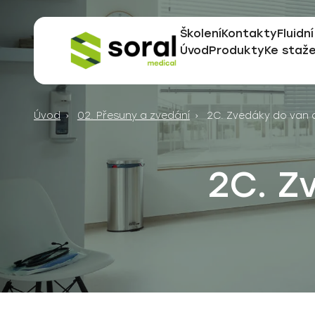
Školení
Kontakty
Fluidní
Úvod
Produkty
Ke staže
Specialisté
na
dodávky
Úvod
02. Přesuny a zvedání
2C. Zvedáky do van 
do
zdravotnictví
již
2C. Z
od
roku
1990