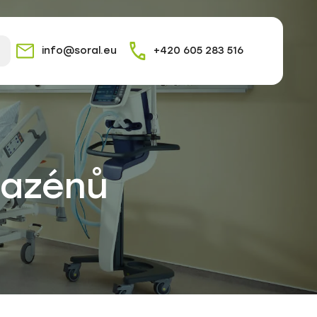
info@soral.eu
+420 605 283 516
bazénů