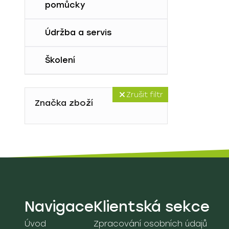
lehátka
pomůcky
9D. Vozíky
Údržba a servis
Školení
Zrušit filtr
Značka zboží
Navigace
Klientská sekce
Úvod
Zpracování osobních údajů