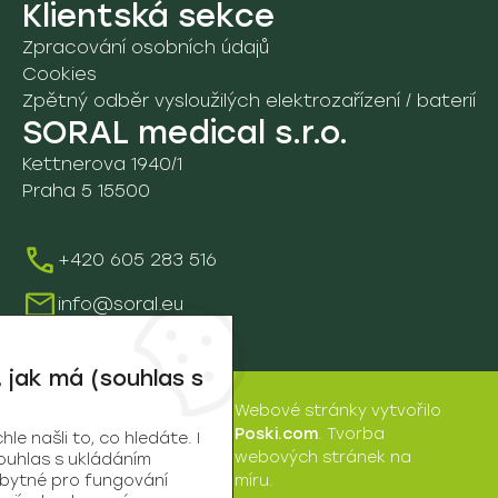
08. Rehabilitace
Klientská sekce
D. Ostatní
Zpracování osobních údajů
8A. Vyšetřovací stoly a lehátka
09. Vozíky a ostatní pomůcky
Cookies
Zpětný odběr vysloužilých elektrozařízení / baterií
9D. Vozíky
SORAL medical s.r.o.
Údržba a servis
Kettnerova 1940/1
Školení
Praha 5 15500
+420 605 283 516
info@soral.eu
 jak má (souhlas s
Webové stránky
vytvořilo
SORAL
Poski.com
.
Tvorba
e našli to, co hledáte. I
medical
webových stránek
na
ouhlas s ukládáním
s.r.o. | © 2026
zbytné pro fungování
míru.