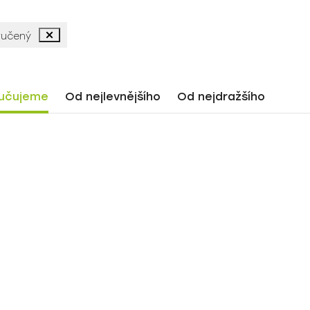
ručený
učujeme
Od nejlevnějšího
Od nejdražšího