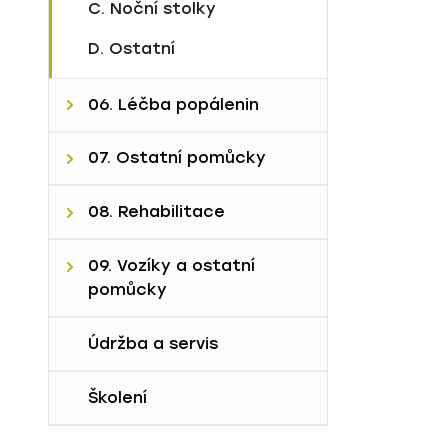
C. Noční stolky
2G. Stropní zvedáky
D. Ostatní
06. Léčba popálenin
A. Fluidní lůžko Sands
07. Ostatní pomůcky
B. Fluidní lůžko Pearls
7A. Fixační a ochranné
08. Rehabilitace
pom.
8A. Vyšetřovací stoly a
09. Vozíky a ostatní
lehátka
pomůcky
9D. Vozíky
Údržba a servis
Školení