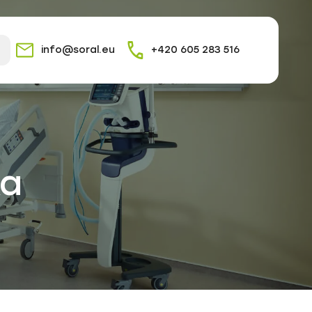
info@soral.eu
+420 605 283 516
ka