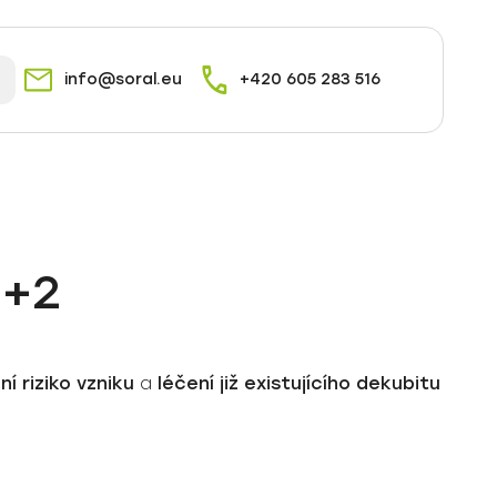
info@soral.eu
+420 605 283 516
1+2
í riziko vzniku
a
léčení již existujícího dekubitu