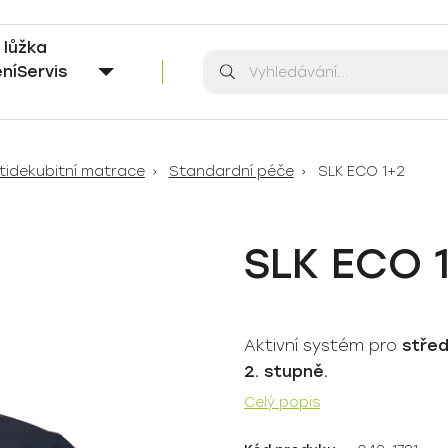
í lůžka
Vyhledávání
Vyhledávání
ní
Servis
ntidekubitní matrace
Standardní péče
SLK ECO 1+2
SLK ECO 
Aktivní systém pro
středn
2. stupně.
Celý popis