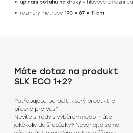
upínání potahu na druky
v hlavové a nožní čá
rozměry matrace
190 × 87 × 11 cm
Máte dotaz na produkt
SLK ECO 1+2?
Potřebujete poradit, který produkt je
přesně pro Vás?
Nevíte si rady s výběrem nebo máte
jakékoliv další otázky? Neváhejte se na
nás obrátit a my Vám rádi pomůžeme.