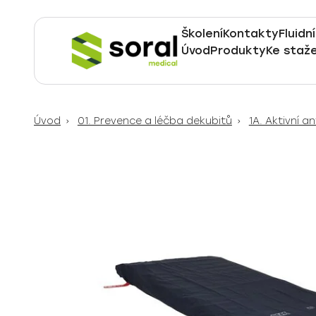
Školení
Kontakty
Fluidn
Úvod
Produkty
Ke staže
Specialisté
na
dodávky
Úvod
01. Prevence a léčba dekubitů
1A. Aktivní a
do
zdravotnictví
již
od
roku
1990