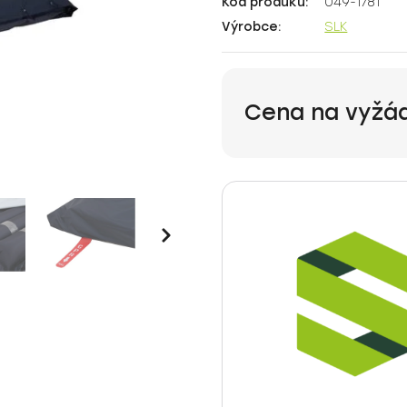
Kód produku:
049-1781
Výrobce:
SLK
Cena na vyžá