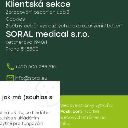
05. Lůžka a příslušenství
Klientská sekce
C. Sprchová lůžka a panely
4B. Nakládání s odpady
Zpracování osobních údajů
A. Nemocniční lůžka
06. Léčba popálenin
Cookies
Zpětný odběr vysloužilých elektrozařízení / baterií
B. Pečovatelská lůžka
A. Fluidní lůžko Sands
07. Ostatní pomůcky
SORAL medical s.r.o.
C. Noční stolky
B. Fluidní lůžko Pearls
Kettnerova 1940/1
7A. Fixační a ochranné pom.
08. Rehabilitace
Praha 5 15500
D. Ostatní
8A. Vyšetřovací stoly a lehátka
09. Vozíky a ostatní pomůcky
+420 605 283 516
9D. Vozíky
Údržba a servis
info@soral.eu
Školení
 jak má (souhlas s
Webové stránky
vytvořilo
SORAL
Poski.com
.
Tvorba
e našli to, co hledáte. I
medical
webových stránek
na
ouhlas s ukládáním
s.r.o. | © 2026
zbytné pro fungování
míru.