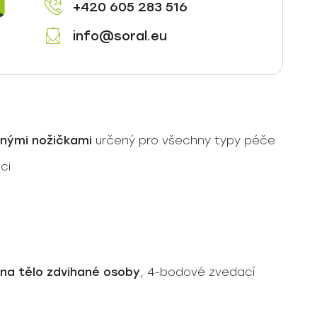
+420 605 283 516
info@soral.eu
lnými nožičkami
určený pro všechny typy péče
ci
na tělo zdvihané osoby
, 4-bodové zvedací