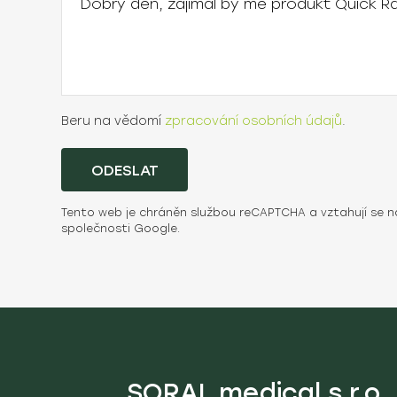
Beru na vědomí
zpracování osobních údajů
.
ODESLAT
Tento web je chráněn službou reCAPTCHA a vztahují se n
společnosti Google.
SORAL medical s.r.o.