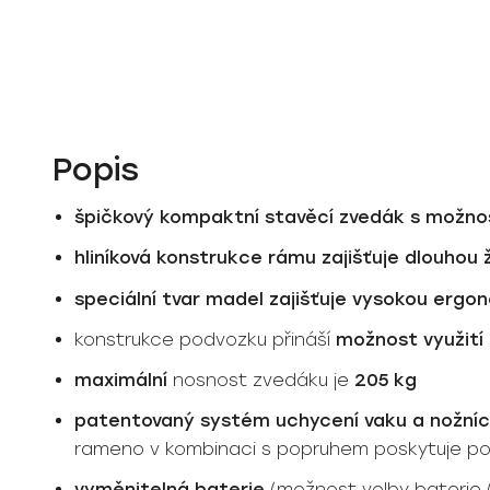
Popis
špičkový kompaktní stavěcí zvedák s možnos
hliníková konstrukce rámu zajišťuje dlouhou 
speciální tvar madel zajišťuje vysokou ergo
konstrukce podvozku přináší
možnost využití 
maximální
nosnost zvedáku je
205 kg
patentovaný systém uchycení vaku a nožních
rameno v kombinaci s popruhem poskytuje poh
vyměnitelná baterie
(možnost volby baterie (