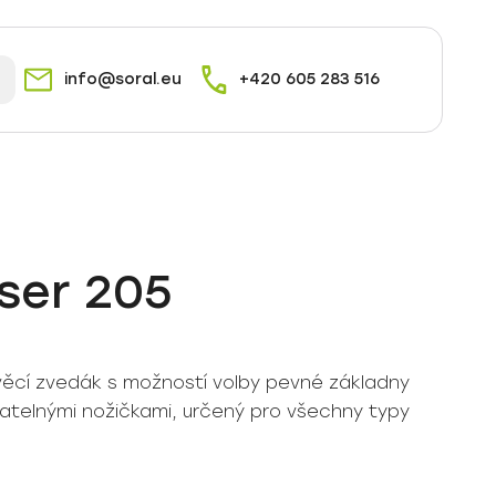
info@soral.eu
+420 605 283 516
ser 205
ěcí zvedák s možností volby pevné základny
ratelnými nožičkami, určený pro všechny typy