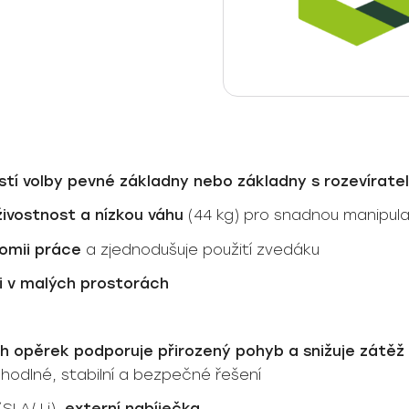
tí volby pevné základny nebo základny s rozevírate
živostnost a nízkou váhu
(44 kg) pro snadnou manipula
nomii práce
a zjednodušuje použití zvedáku
i v malých prostorách
 opěrek podporuje přirozený pohyb a snižuje zátěž 
odlné, stabilní a bezpečné řešení
SLA/ Li),
externí nabíječka