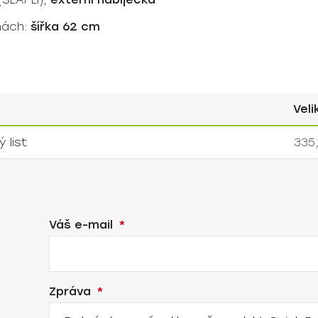
hách:
šířka 62 cm
Veli
 list
335,
Váš e-mail
Zpráva