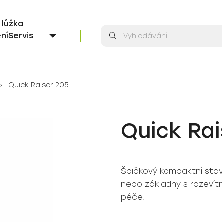
í lůžka
Vyhledávání
Vyhledávání
ní
Servis
Quick Raiser 205
Quick Rai
Špičkový kompaktní stav
nebo základny s rozevít
péče.