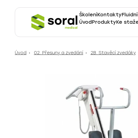
Školení
Kontakty
Fluidn
Úvod
Produkty
Ke staže
Specialisté
na
dodávky
Úvod
02. Přesuny a zvedání
2B. Stavěcí zvedáky
do
zdravotnictví
již
od
roku
1990