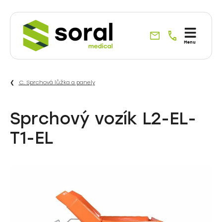
Specialisté
Menu
na
dodávky
do
C. Sprchová lůžka a panely
zdravotnictví
již
od
Sprchový vozík L2-EL-
roku
T1-EL
1990