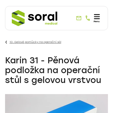
Specialisté
Menu
na
dodávky
do
1D. Gelové pomůcky na operační sál
zdravotnictví
již
od
Karin 31 - Pěnová
roku
podložka na operační
1990
stůl s gelovou vrstvou