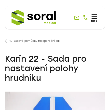
Specialisté
Menu
na
dodávky
do
1D. Gelové pomůcky na operační sál
zdravotnictví
již
od
Karin 22 - Sada pro
roku
nastavení polohy
1990
hrudníku