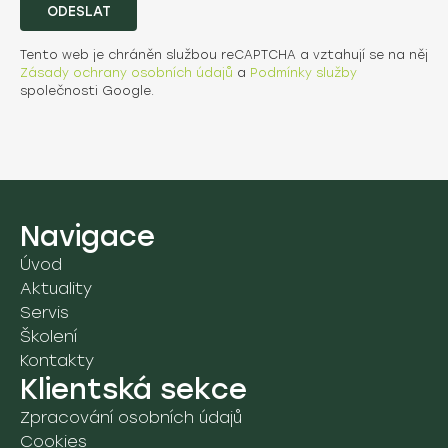
ODESLAT
Tento web je chráněn službou reCAPTCHA a vztahují se na něj
Zásady ochrany osobních údajů
a
Podmínky služby
společnosti Google.
Navigace
Úvod
Aktuality
Servis
Školení
Kontakty
Klientská sekce
Zpracování osobních údajů
Cookies