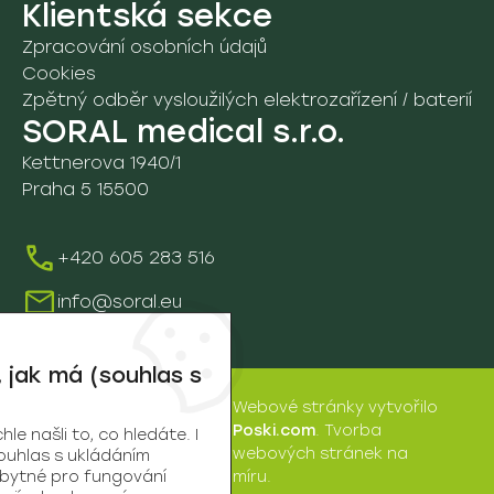
05. Lůžka a příslušenství
Klientská sekce
C. Sprchová lůžka a panely
4B. Nakládání s odpady
Zpracování osobních údajů
A. Nemocniční lůžka
06. Léčba popálenin
Cookies
Zpětný odběr vysloužilých elektrozařízení / baterií
B. Pečovatelská lůžka
A. Fluidní lůžko Sands
07. Ostatní pomůcky
SORAL medical s.r.o.
C. Noční stolky
B. Fluidní lůžko Pearls
Kettnerova 1940/1
7A. Fixační a ochranné pom.
08. Rehabilitace
Praha 5 15500
D. Ostatní
8A. Vyšetřovací stoly a lehátka
09. Vozíky a ostatní pomůcky
+420 605 283 516
9D. Vozíky
Údržba a servis
info@soral.eu
Školení
 jak má (souhlas s
Webové stránky
vytvořilo
SORAL
Poski.com
.
Tvorba
e našli to, co hledáte. I
medical
webových stránek
na
ouhlas s ukládáním
s.r.o. | © 2026
zbytné pro fungování
míru.