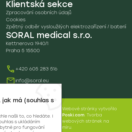
05. Lůžka a příslušenství
Klientská sekce
C. Sprchová lůžka a panely
4B. Nakládání s odpady
Zpracování osobních údajů
A. Nemocniční lůžka
06. Léčba popálenin
Cookies
Zpětný odběr vysloužilých elektrozařízení / baterií
B. Pečovatelská lůžka
A. Fluidní lůžko Sands
07. Ostatní pomůcky
SORAL medical s.r.o.
C. Noční stolky
B. Fluidní lůžko Pearls
Kettnerova 1940/1
7A. Fixační a ochranné pom.
08. Rehabilitace
Praha 5 15500
D. Ostatní
8A. Vyšetřovací stoly a lehátka
09. Vozíky a ostatní pomůcky
+420 605 283 516
9D. Vozíky
Údržba a servis
info@soral.eu
Školení
 jak má (souhlas s
Webové stránky
vytvořilo
SORAL
Poski.com
.
Tvorba
e našli to, co hledáte. I
medical
webových stránek
na
ouhlas s ukládáním
s.r.o. | © 2026
zbytné pro fungování
míru.