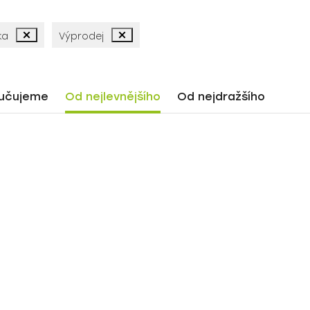
ka
Výprodej
učujeme
Od nejlevnějšího
Od nejdražšího