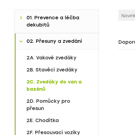
Novin
01. Prevence a léčba
dekubitů
1A. Aktivní antidekubitní
02. Přesuny a zvedání
Dopor
matrace
Standardní péče
2A. Vakové zvedáky
1B. Pasivní antidekubitní
matrace
Intenzivní péče
2B. Stavěcí zvedáky
1C. Polohovací pomůcky
Speciální systémy
2C. Zvedáky do van a
bazénů
Sláva
1D. Gelové pomůcky na
operační sál
Viktorie
2D. Pomůcky pro
přesun
2E. Chodítka
2F. Přesouvací vozíky