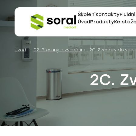
Školení
Kontakty
Fluidní
Úvod
Produkty
Ke staže
Specialisté
na
dodávky
Úvod
02. Přesuny a zvedání
2C. Zvedáky do van 
do
zdravotnictví
již
2C. Z
od
roku
1990