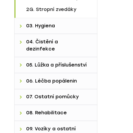
2G. Stropní zvedáky
03. Hygiena
A. Polohovatelné vany
04. Čistění a
dezinfekce
B. Toaletní a sprchová
křesla
4A. Myčky podložních
05. Lůžka a příslušenství
mís a příslušenství
C. Sprchová lůžka a
panely
A. Nemocniční lůžka
06. Léčba popálenin
4B. Nakládání s odpady
B. Pečovatelská lůžka
A. Fluidní lůžko Sands
07. Ostatní pomůcky
C. Noční stolky
B. Fluidní lůžko Pearls
7A. Fixační a ochranné
08. Rehabilitace
D. Ostatní
pom.
8A. Vyšetřovací stoly a
09. Vozíky a ostatní