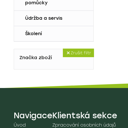
lehátka
pomůcky
9D. Vozíky
Údržba a servis
Školení
Zrušit filtr
Značka zboží
Navigace
Klientská sekce
Úvod
Zpracování osobních údajů