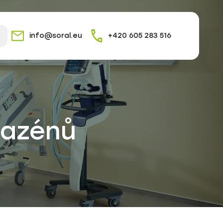
info@soral.eu
+420 605 283 516
bazénů