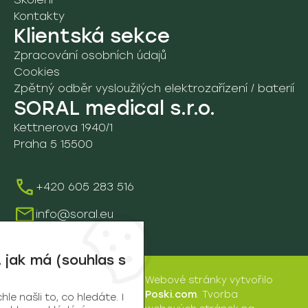
Kontakty
Školení
Klientská sekce
Zpracování osobních údajů
Cookies
Zpětný odběr vysloužilých elektrozařízení / baterií
SORAL medical s.r.o.
Kettnerova 1940/1
Praha 5 15500
+420 605 283 516
info@soral.eu
 jak má (souhlas s
Webové stránky
vytvořilo
SORAL
Poski.com
.
Tvorba
e našli to, co hledáte. I
medical