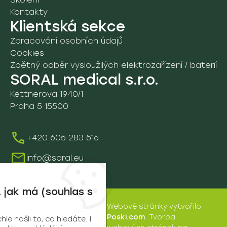
Kontakty
Školení
Klientská sekce
Zpracování osobních údajů
Cookies
Zpětný odběr vysloužilých elektrozařízení / baterií
SORAL medical s.r.o.
Kettnerova 1940/1
Praha 5 15500
+420 605 283 516
info@soral.eu
 jak má (souhlas s
Webové stránky
vytvořilo
SORAL
Poski.com
.
Tvorba
e našli to, co hledáte. I
medical