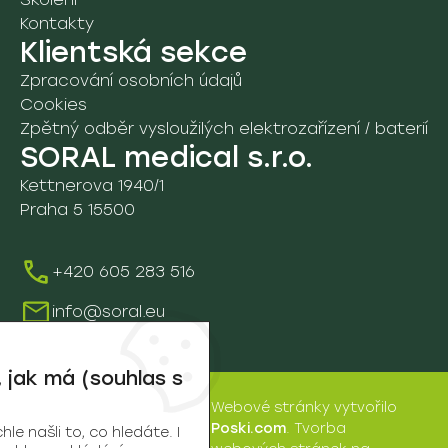
Kontakty
Školení
Klientská sekce
Zpracování osobních údajů
Cookies
Zpětný odběr vysloužilých elektrozařízení / baterií
SORAL medical s.r.o.
Kettnerova 1940/1
Praha 5 15500
+420 605 283 516
info@soral.eu
 jak má (souhlas s
Webové stránky
vytvořilo
SORAL
Poski.com
.
Tvorba
e našli to, co hledáte. I
medical