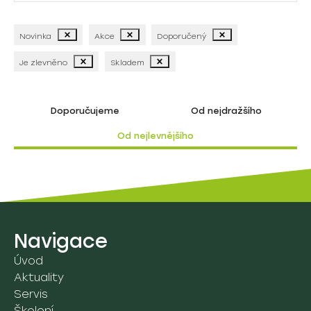
Standardní péče
1B. Pasivní antidekubitní matrace
2A. Vakové zvedáky
03. Hygiena
Novinka
Akce
Doporučený
Intenzivní péče
1C. Polohovací pomůcky
2B. Stavěcí zvedáky
Je zlevněno
Skladem
A. Polohovatelné vany
Speciální systémy
04. Čistění a dezinfekce
Sláva
1D. Gelové pomůcky na operační sál
2C. Zvedáky do van a bazénů
B. Toaletní a sprchová křesla
Viktorie
4A. Myčky podložních mís a příslušenství
05. Lůžka a příslušenství
Doporučujeme
Od nejdražšího
2D. Pomůcky pro přesun
C. Sprchová lůžka a panely
4B. Nakládání s odpady
Od nejlevnějšího
A. Nemocniční lůžka
2E. Chodítka
06. Léčba popálenin
B. Pečovatelská lůžka
2F. Přesouvací vozíky
A. Fluidní lůžko Sands
07. Ostatní pomůcky
C. Noční stolky
2G. Stropní zvedáky
B. Fluidní lůžko Pearls
7A. Fixační a ochranné pom.
08. Rehabilitace
D. Ostatní
Navigace
8A. Vyšetřovací stoly a lehátka
09. Vozíky a ostatní pomůcky
Úvod
Aktuality
9D. Vozíky
Servis
Údržba a servis
Školení