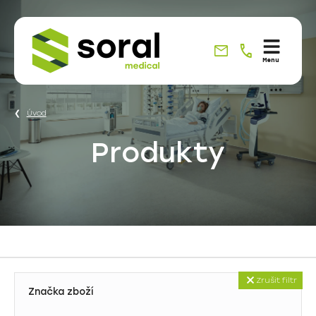
Specialisté
Menu
na
dodávky
do
Úvod
zdravotnictví
Produkty
již
od
roku
1990
01. Prevence a léčba dekubitů
Zrušit filtr
Značka zboží
1A. Aktivní antidekubitní matrace
02. Přesuny a zvedání