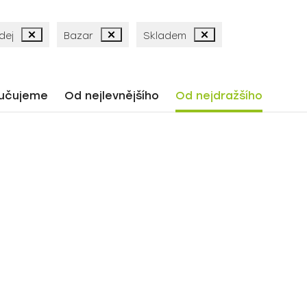
dej
Bazar
Skladem
učujeme
Od nejlevnějšího
Od nejdražšího