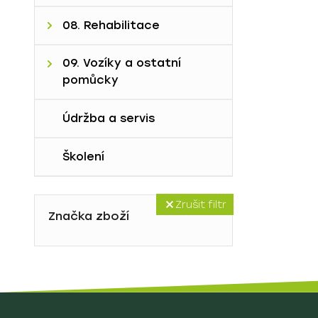
C. Noční stolky
B. Fluidní lůžko Pearls
7A. Fixační a ochranné
2G. Stropní zvedáky
08. Rehabilitace
D. Ostatní
pom.
8A. Vyšetřovací stoly a
09. Vozíky a ostatní
lehátka
pomůcky
9D. Vozíky
Údržba a servis
Školení
Zrušit filtr
Značka zboží